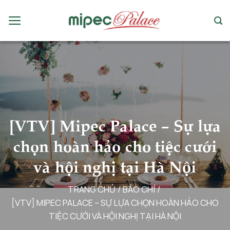
Chuyển
đến
nội
dung
[VTV] Mipec Palace – Sự lựa
chọn hoàn hảo cho tiệc cưới
và hội nghị tại Hà Nội
TRANG CHỦ
/
BÁO CHÍ
/
[VTV] MIPEC PALACE – SỰ LỰA CHỌN HOÀN HẢO CHO
TIỆC CƯỚI VÀ HỘI NGHỊ TẠI HÀ NỘI