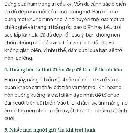
Đừng quá ham trang trí cầu kỳ! Vốn dĩ, cảnh sắc ở biển
đã đủ đẹp cho một đám cưới trong mơ. Bạn chỉ cần
dựng một khung hình nhỏ là nơi tuyên thệ, đặt một vài
chiếc ghế và trang trí bằng ốc, sao biển hay bầu trời
sao lấp lánh…là đã đủ đẹp rồi. Lưu ý, bạn không nên
chọn những chủ đề trang trí mang tính đối lập với
không gian biển, vì như thế, đám cưới của bạn sẽ trở
nên lạc lõng.
4. Hoàng hôn là thời điểm đẹp để làm lễ thành hôn
Ban ngày, nắng ở biển sẽ khiến cô dâu, chú rể và cả
quan khách cảm thấy bất tiện và mệt mỏi. Khi hoàng
hôn buông xuống là thời điểm đẹp nhất để tổ chức
đám cưới trên bãi biển. Vào thời khắc này, ánh nắng mờ
ảo sẽ tạo nên phông nền tuyệt đẹp cho những bộ ảnh
cưới.
5. Nhắc mọi người giữ ấm khi trời lạnh