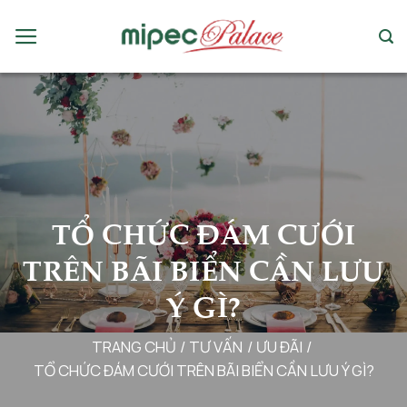
Chuyển
đến
nội
dung
TỔ CHỨC ĐÁM CƯỚI
TRÊN BÃI BIỂN CẦN LƯU
Ý GÌ?
TRANG CHỦ
/
TƯ VẤN
/
ƯU ĐÃI
/
TỔ CHỨC ĐÁM CƯỚI TRÊN BÃI BIỂN CẦN LƯU Ý GÌ?