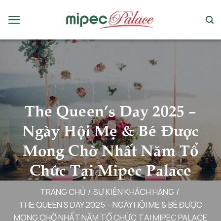
Chuyển
đến
nội
dung
The Queen’s Day 2025 –
Ngày Hội Mẹ & Bé Được
Mong Chờ Nhất Năm Tổ
Chức Tại Mipec Palace
TRANG CHỦ
/
SỰ KIỆN KHÁCH HÀNG
/
THE QUEEN’S DAY 2025 – NGÀY HỘI MẸ & BÉ ĐƯỢC
MONG CHỜ NHẤT NĂM TỔ CHỨC TẠI MIPEC PALACE