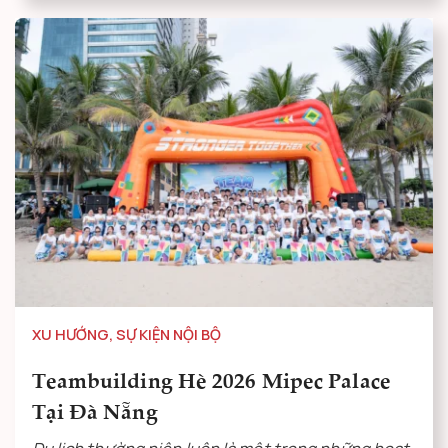
XU HƯỚNG
,
SỰ KIỆN NỘI BỘ
Teambuilding Hè 2026 Mipec Palace
Tại Đà Nẵng