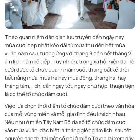
Theo quan niệm dân gian lưu truyền đến ngày nay,
mùa cưới đẹp nhất kéo dài từ mùa thu đến hết mùa
xuân năm sau, tương ứng với tháng 8 đến hết tháng 2
âm lịch năm kế tiếp. Tuy nhiên, trong xã hội hiện đại, lễ
cưới được tổ chức quanh năm suốt tháng bất kể thời
tiết nắng mưa, mùa hè hay mùa đông, tháng hai hay
tháng tám,… chỉ cần ngày tốt, ngày phù hợp, thuận tiện
là có thể tổ chức đám cưới.
Việc lựa chọn thời điểm tổ chức đám cưới theo văn hóa
của mỗi vùng miền và mỗi gia đình đều khách nhau.
Nếu như ở miền Tây Nam Bộ đa số tổ chức đám cưới
vào mùa xuân, đặc biệt là tháng giêng âm lịch, sau tết
nguyên đán thì tại một số nơi ở miền Trung lại xem đây