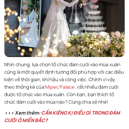
Nhìn chung, lựa chọn tổ chức đám cưới vào mùa xuân
cũng là một quyết định tương đối phù hợp với các điều
kiện về thời gian, khí hậu và công việc. Chính vì vậy,
theo thống kê của
Mipec Palace
, rất nhiều đám cưới
được tổ chức vào mùa xuân. Còn bạn, bạn thích tổ
chức đám cưới vào mùa nào? Cùng chia sẻ nhé!
>>> Xem thêm:
CẦN KIÊNG KỊ ĐIỀU GÌ TRONG ĐÁM
CƯỚI Ở MIỀN BẮC?