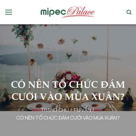
Chuyển
đến
nội
dung
CÓ NÊN TỔ CHỨC ĐÁM
CƯỚI VÀO MÙA XUÂN?
TRANG CHỦ
/
TƯ VẤN
/
CÓ NÊN TỔ CHỨC ĐÁM CƯỚI VÀO MÙA XUÂN?