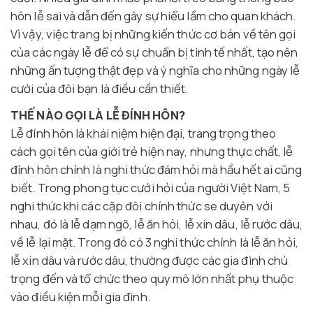
hôn lễ sai và dẫn đến gây sự hiểu lầm cho quan khách.
Vì vậy, việc trang bị những kiến thức cơ bản về tên gọi
của các ngày lễ để có sự chuẩn bị tinh tế nhất, tạo nên
những ấn tượng thật đẹp và ý nghĩa cho những ngày lễ
cưới của đôi bạn là điều cần thiết.
THẾ NÀO GỌI LÀ LỄ ĐÍNH HÔN?
Lễ đính hôn là khái niệm hiện đại, trang trọng theo
cách gọi tên của giới trẻ hiện nay, nhưng thực chất, lễ
đính hôn chính là nghi thức đám hỏi mà hầu hết ai cũng
biết. Trong phong tục cưới hỏi của người Việt Nam, 5
nghi thức khi các cặp đôi chính thức se duyên với
nhau, đó là lễ dạm ngõ, lễ ăn hỏi, lễ xin dâu, lễ rước dâu,
về lễ lại mặt. Trong đó có 3 nghi thức chính là lễ ăn hỏi,
lễ xin dâu và rước dâu, thường được các gia đình chú
trọng đến và tổ chức theo quy mô lớn nhất phụ thuộc
vào điều kiện mỗi gia đình.