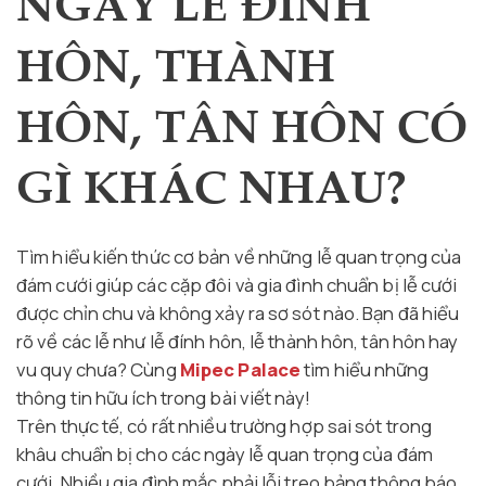
NGÀY LỄ ĐÍNH
HÔN, THÀNH
HÔN, TÂN HÔN CÓ
GÌ KHÁC NHAU?
Tìm hiểu kiến thức cơ bản về những lễ quan trọng của
đám cưới giúp các cặp đôi và gia đình chuẩn bị lễ cưới
được chỉn chu và không xảy ra sơ sót nào. Bạn đã hiểu
rõ về các lễ như lễ đính hôn, lễ thành hôn, tân hôn hay
vu quy chưa? Cùng
Mipec Palace
tìm hiểu những
thông tin hữu ích trong bài viết này!
Trên thực tế, có rất nhiều trường hợp sai sót trong
khâu chuẩn bị cho các ngày lễ quan trọng của đám
cưới. Nhiều gia đình mắc phải lỗi treo bảng thông báo