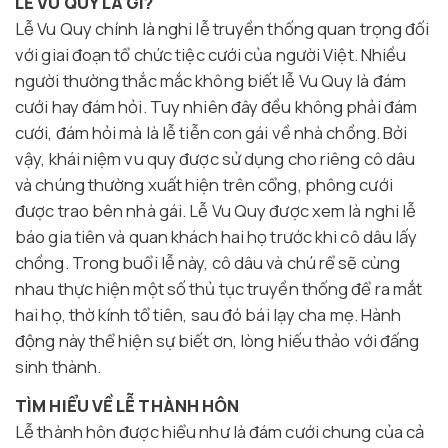
LỄ VU QUY LÀ GÌ?
Lễ Vu Quy chính là nghi lễ truyền thống quan trọng đối
với giai đoạn tổ chức tiệc cưới của người Việt. Nhiều
người thường thắc mắc không biết lễ Vu Quy là đám
cưới hay đám hỏi. Tuy nhiên đây đều không phải đám
cưới, đám hỏi mà là lễ tiễn con gái về nhà chồng. Bởi
vậy, khái niệm vu quy được sử dụng cho riêng cô dâu
và chúng thường xuất hiện trên cổng, phông cưới
được trao bên nhà gái. Lễ Vu Quy được xem là nghi lễ
báo gia tiên và quan khách hai họ trước khi cô dâu lấy
chồng. Trong buổi lễ này, cô dâu và chú rể sẽ cùng
nhau thực hiện một số thủ tục truyền thống để ra mắt
hai họ, thờ kính tổ tiên, sau đó bái lạy cha mẹ. Hành
động này thể hiện sự biết ơn, lòng hiếu thảo với đấng
sinh thành.
TÌM HIỂU VỀ LỄ THÀNH HÔN
Lễ thành hôn được hiểu như là đám cưới chung của cả