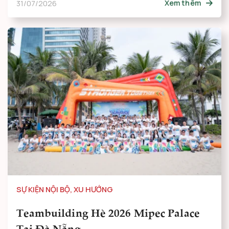
31/07/2026
Xem thêm
SỰ KIỆN NỘI BỘ
,
XU HƯỚNG
Teambuilding Hè 2026 Mipec Palace
Tại Đà Nẵng