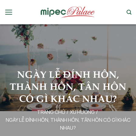
Chuyển
đến
nội
dung
NGÀY LỄ ĐÍNH HÔN,
THÀNH HÔN, TÂN HÔN
CÓ GÌ KHÁC NHAU?
TRANG CHỦ
/
XU HƯỚNG
/
NGÀY LỄ ĐÍNH HÔN, THÀNH HÔN, TÂN HÔN CÓ GÌ KHÁC
NHAU?