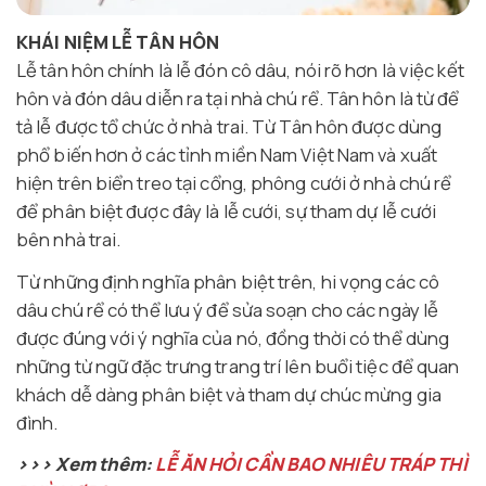
KHÁI NIỆM LỄ TÂN HÔN
Lễ tân hôn chính là lễ đón cô dâu, nói rõ hơn là việc kết
hôn và đón dâu diễn ra tại nhà chú rể. Tân hôn là từ để
tả lễ được tổ chức ở nhà trai. Từ Tân hôn được dùng
phổ biến hơn ở các tỉnh miền Nam Việt Nam và xuất
hiện trên biển treo tại cổng, phông cưới ở nhà chú rể
để phân biệt được đây là lễ cưới, sự tham dự lễ cưới
bên nhà trai.
Từ những định nghĩa phân biệt trên, hi vọng các cô
dâu chú rể có thể lưu ý để sửa soạn cho các ngày lễ
được đúng với ý nghĩa của nó, đồng thời có thể dùng
những từ ngữ đặc trưng trang trí lên buổi tiệc để quan
khách dễ dàng phân biệt và tham dự chúc mừng gia
đình.
>>> Xem thêm:
LỄ ĂN HỎI CẦN BAO NHIÊU TRÁP THÌ