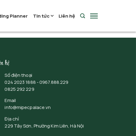
ing Planner
Tin tức
Liên hệ
ên hệ
Số điện thoại
024 2023 1888 - 0967.888.229
0825 292 229
Email
info@mipecpalace.vn
Địa chỉ
229 Tây Sơn, Phường Kim Liên, Hà Nội