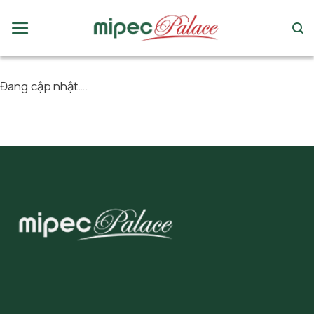
Chuyển
đến
nội
dung
Đang cập nhật….