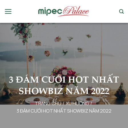
Chuyển
đến
nội
dung
3 ĐÁM CƯỚI HOT NHẤT
SHOWBIZ NĂM 2022
TRANG CHỦ
/
XU HƯỚNG
/
3 ĐÁM CƯỚI HOT NHẤT SHOWBIZ NĂM 2022