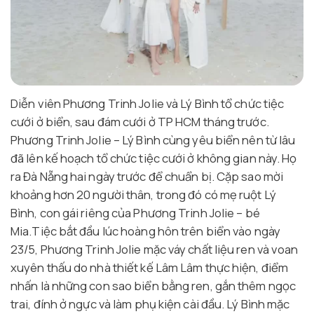
Diễn viên Phương Trinh Jolie và Lý Bình tổ chức tiệc
cưới ở biển, sau đám cưới ở TP HCM tháng trước.
Phương Trinh Jolie – Lý Bình cùng yêu biển nên từ lâu
đã lên kế hoạch tổ chức tiệc cưới ở không gian này. Họ
ra Đà Nẵng hai ngày trước để chuẩn bị. Cặp sao mời
khoảng hơn 20 người thân, trong đó có mẹ ruột Lý
Bình, con gái riêng của Phương Trinh Jolie – bé
Mia.Tiệc bắt đầu lúc hoàng hôn trên biển vào ngày
23/5, Phương Trinh Jolie mặc váy chất liệu ren và voan
xuyên thấu do nhà thiết kế Lâm Lâm thực hiện, điểm
nhấn là những con sao biển bằng ren, gắn thêm ngọc
trai, đính ở ngực và làm phụ kiện cài đầu. Lý Bình mặc