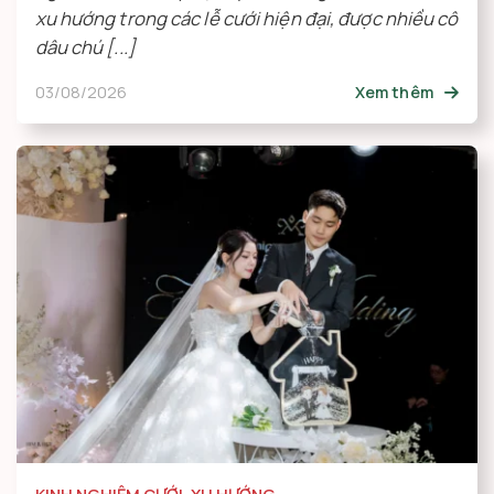
xu hướng trong các lễ cưới hiện đại, được nhiều cô
dâu chú [...]
03/08/2026
Xem thêm
KINH NGHIỆM CƯỚI
,
XU HƯỚNG